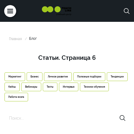
Блог
Главная
Статьи. Страница 6
Маркетинг
Бизнес
Личное развитие
Полезные подборки
Тенденции
Кейсы
Вебинары
Тесты
Интервью
Техники обучения
Работа мозга