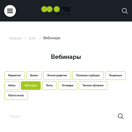
Вебинары
Главная
Блог
Вебинары
Маркетинг
Бизнес
Личное развитие
Полезные подборки
Тенденции
Кейсы
Вебинары
Тесты
Интервью
Техники обучения
Работа мозга