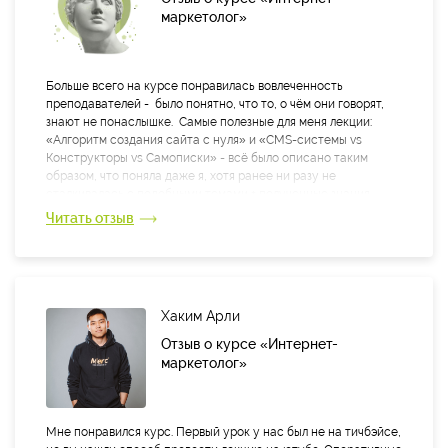
маркетолог»
Больше всего на курсе понравилась вовлеченность
преподавателей - было понятно, что то, о чём они говорят,
знают не понаслышке. Самые полезные для меня лекции:
«Алгоритм создания сайта с нуля» и «CMS-системы vs
Конструкторы vs Самописки» - всё было описано таким
образом, что поняла даже я, хотя ранее ни разу не
сталкивалась с подобными темами + полученные знания
можно применять в работе. Все преподаватели большие
Читать отзыв
умницы, объясняют порой сложные вещи просто и доступно.
Большое вам спасибо J
Хаким Арли
Отзыв о курсе «Интернет-
маркетолог»
Мне понравился курс. Первый урок у нас был не на тичбэйсе,