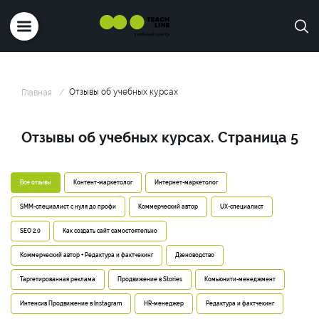
Отзывы об учебных курсах
Главная
Отзывы об учебных курсах. Страница 5
Все отзывы
Контент-маркетолог
Интернет-маркетолог
SMM-специалист с нуля до профи
Коммерческий автор
UX-специалист
SEO 2.0
Как создать сайт самостоятельно
Коммерческий автор + Редактура и фактчекинг
Дзеноводство
Таргетированная реклама
Продвижение в Stories
Комьюнити-менеджмент
Интенсив Продвижение в Instagram
HR-менеджер
Редактура и фактчекинг