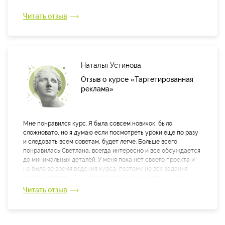
Надеюсь, смогу все применить на практике.
Все преподаватели — профессионалы, это видно, мне все
Читать отзыв
очень понравились. Особенно запомнилась Дарья Завьялова.
Наталья Устинова
Отзыв о курсе «Таргетированная
реклама»
Мне понравился курс. Я была совсем новичок, было
сложновато, но я думаю если посмотреть уроки ещё по разу
и следовать всем советам, будет легче. Больше всего
понравилась Светлана, всегда интересно и все обсуждается
до минимальных деталей. У меня пока нет своего проекта и
не было во время ведения курса, поэтому не все задания
могла выполнять. Я бы посоветовала вам давать ученикам
реальный проект, с минимальным бюджетом и прочее, чтоб
Читать отзыв
его можно было использовать в резюме и реально на деле
смотреть как это работает. Все лекции были полезные, но я
думаю можно добавить ещё одну лекцию с разбором всех
понятий.