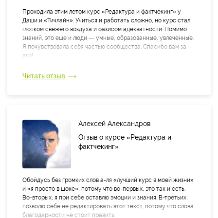
Проходила этим летом курс «Редактура и фактчекинг» у
Даши и «Тичлайн». Учиться и работать сложно, но курс стал
глотком свежего воздуха и оазисом адекватности. Помимо
знаний, это еще и люди — умные, образованные, увлеченные.
Я почувствовала себя частью сообщества. Спасибо вам за
это!
Курс мне понравился. Я могу его с чистой совестью
Читать отзыв
рекомендовать коллегам, родным и близким друзьям.
Дашенька, спасибо тебе, что ты такая вдумчивая, знающая,
что ты вот так вот открыто делилась опытом. У меня сложный
проект и сложные времена, и меня это в какой-то момент
спасло от серьезной ошибки. Я работала над карточками
Алексей Александров
дорогих товаров, и чуть не «повелась» на дезу. Вечером я
прослушивала лекцию, где ты говорила о проверке фактов и
Отзыв о курсе «Редактура и
паранойе. Что-то саднило, потом я вертелась в кровати до
фактчекинг»
часу ночи. А с утра перепроверила данные. И да — деза. Эта
деза могла стоить мне денег.
Понравилось, что вся редакторская работа разбиралась до
Обойдусь без громких слов а-ля «лучший курс в моей жизни»
мелочей, без прыжков «от крупного к крупному». Потому что
и «я просто в шоке», потому что во-первых, это так и есть.
глобальные вещи освоить легко и учить им легко, а на
Во-вторых, я при себе оставлю эмоции и знания. В-третьих,
практике остаешься один на один со всем этим и режешься
позволю себе не редактировать этот текст, потому что слова
на мелочах. Вот эти мелочи не упускались. Учились проверять
благодарности не стоит править.