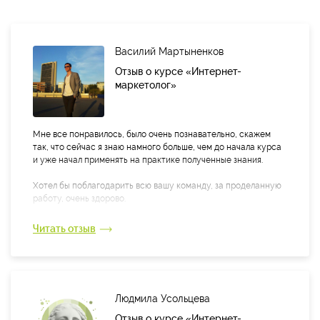
Василий Мартыненков
Отзыв о курсе «Интернет-
маркетолог»
Мне все понравилось, было очень познавательно, скажем
так, что сейчас я знаю намного больше, чем до начала курса
и уже начал применять на практике полученные знания.
Хотел бы поблагодарить всю вашу команду, за проделанную
работу, очень здорово.
Что касается минусов, ну или пожеланий, то они относятся
Читать отзыв
только к итоговому тесту, а именно к формулировке
вопросов, они не всегда поняты.
Людмила Усольцева
Отзыв о курсе «Интернет-