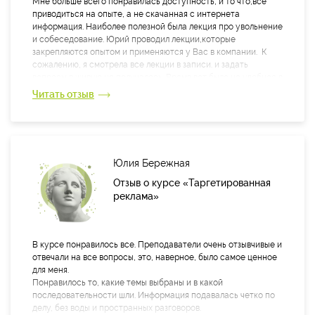
Мне больше всего понравилась доступность, и то что,все
различных фильмов и сериалов позволило еще легче усвоить
приводиться на опыте, а не скачанная с интернета
материал.
информация. Наиболее полезной была лекция про увольнение
и собеседование. Юрий проводил лекции,которые
закрепляются опытом и применяются у Вас в компании. К
сожалению, я смотрела все лекции в записи. и задать
вопросы в живую не получалось. Время вот было не удобное в
18.15.
Читать отзыв
Юлия Бережная
Отзыв о курсе «Таргетированная
реклама»
В курсе понравилось все. Преподаватели очень отзывчивые и
отвечали на все вопросы, это, наверное, было самое ценное
для меня.
Понравилось то, какие темы выбраны и в какой
последовательности шли. Информация подавалась четко по
делу, без воды и пространных разговоров.