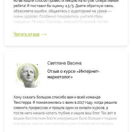
но вы нашли способ провести лекцию на ютубе. Оперативные
ребята! Я поставил бы оценку 4.5/5. Даете обратную связь,
объясняете ошибки, общаетесь с аудиторией на уроке —
очень здорово. Особенно понравились учителя Иван
(сеошник), Татьяна Соколова, Алексей Панфилов, Артем
Алейник.
Читать отзыв
Да, уже применяю знания на практике. В основном это знания
по СЕО, работе с ЦА, соцсети и юзабилити. Единственный
минус: некоторые учителя проверяют домашнее задание не
вовремя. Было раза 2-3 когда проверка опаздывала.
Светлана Васина
Вам отдельное спасибо за быструю обратную связь. Это
очень круто. Отзыв на яндексе оставил.
Отзыв о курсе «Интернет-
маркетолог»
Хочу сказать большое спасибо вам и всей команде
Текстерра. Я познакомилась с вами в 2017 году, когда решила
сменить профессию и прошла один из онлайн-курсов, а
после него начала копать глубже и нашла ваш блог. Так вот в
вашем бесплатном блоге информации было больше и подана
она круче, чем на том платном курсе. И когда встал вопрос,
куда пойти учиться интернет-маркетингу, ответ был