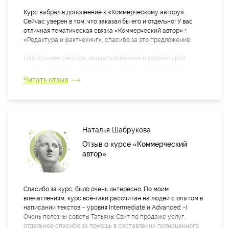
Отдельно хотелось бы поблагодарить преподавателя Дарью
Курс выбрал в дополнение к «Коммерческому автору».
Завьялову, автора курса. Огромным удовольствием было
Сейчас уверен в том, что заказал бы его и отдельно! У вас
слушать ее правильную и чистую речь, шутки, редакторские
отличная тематическая связка «Коммерческий автор» +
истории, не хотелось отвлекаться или останавливать видео,
«Редактура и фактчекинг», спасибо за это предложение.
чтобы заняться своими делами, как часто бывало на других
курсах. Это круто!
Написанием текстов, редактированием и корректурой
занимаюсь ежедневно как на службе, так и в маленьких
личных проектах. Поэтому на следующее утро после лекции
Читать отзыв
знания уже применялись сами собой (кожа становилась
упругой, а волосы — шелковистыми).
Самыми полезными были занятия по удалению воды и
практическое — те, где нужно пропахать текст от и до. К
Наталья Шабрукова
тому же, мы сами могли выбирать тексты для задания, что
здорово.
Отзыв о курсе «Коммерческий
автор»
По итогам курса могу сказать, что для меня всё стало только
хуже. Теперь вижу гораздо больше собственных ошибок и
вынужден их исправлять :(
Спасибо за курс, было очень интересно. По моим
Дарья — это любовь. И добавить как-то нечего.
впечатлениям, курс всё-таки рассчитан на людей с опытом в
написании текстов ‒ уровня Intermediate и Advanced :-)
Хочу поблагодарить Вас, Мария, и команду TeachLine за
Очень полезны советы Татьяны Свит по продаже услуг,
мгновенный отклик по любым организационным вопросам,
отдельное спасибо за помощь в составлении полноценного