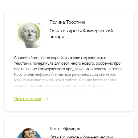
Полина Тростина
Отзыв о курсе «Коммерческий
автор»
Спасибо большое за курс. Хотя я уже год работаю с
текстами, почерпнула для себя много нового, особенно про
составление коммерческого предложения и основы верстки.
Курс очень информативный, все рекомендации спикеров
можно и нужно применять в работе. Больше всего запали
лекции про виды текстового контента, интеграцию
нестандартных форматов контента в статьи, редактуру и
корректуру. Они были предельно четкими, понятными, дали
Читать отзыв
много пищи для размышлений. Нарекание есть только к
первому практическому заданию. Пришлось слушать его в
записи, хотя я всегда старалась подключиться к эфиру и
специально выделяла для этого время.
Легат Уфимцев
Отзыв о курсе «Коммерческий