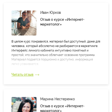
Желаю Текстерре успехов и дальнейшего развития такого
рода обучения! С удовольствием буду следить за агентством
Иван Юрков
и с радостью вновь пройду обучение у вас.
Отзыв о курсе «Интернет-
С наилучшими пожеланиями,
маркетолог»
Дарья.
В целом курс понравился, материал был доступный, даже для
человека, который абсолютно не разбирается в маркетинге.
Интерфейс личного кабинета интуитивно понятный и
простой, что значительно облегчает освоение программы.
Материал подается порционно и доступно, информация
легко усваивается.
Особую благодарность хочется выразить преподавателям
Читать отзыв
курса, это ответственные и квалифицированные
специалисты, которые ответили на все мои вопросы
возникающие в процессе обучения.
Также хотел отметить работу организаторов, организация
Марина Нестеренко
обучения проходила на уровне, вся необходимая
информация приходила во время. Ни разу не возникло
Отзыв о курсе «Интернет-
чувство того, что тебя оставили один на один.
маркетолог»