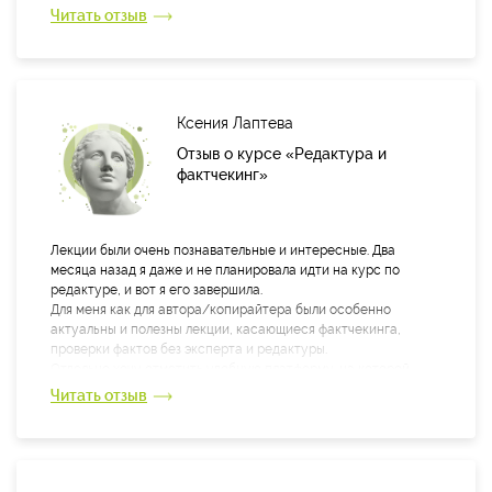
катастрофически не хватает...), но все равно считаю, что не
Читать отзыв
делается - однозначно делается не зря!!!
Спасибо за замечательный педсостав, дельные замечания и
комментарии к ПЗ, видеоуроки и презентации. Передайте
огромное спасибо всем всем всем педагогам, без
Ксения Лаптева
исключения!
Отзыв о курсе «Редактура и
фактчекинг»
Лекции были очень познавательные и интересные. Два
месяца назад я даже и не планировала идти на курс по
редактуре, и вот я его завершила.
Для меня как для автора/копирайтера были особенно
актуальны и полезны лекции, касающиеся фактчекинга,
проверки фактов без эксперта и редактуры.
Отдельно хочу отметить удобную платформу, на которой
проходит обучение))) Все понятно, интерактивно. Классно!
Читать отзыв
Дарья Завьялова — прекрасный преподаватель и опытный
специалист. Разработать такой курс! Ей есть чем поделиться,
и я бы с удовольствием послушала еще лекции. Курс
пролетел незаметно(( Увы, не смогла присутствовать онлайн
на лекциях. Отдельное спасибо Дарье за то, что проверяла