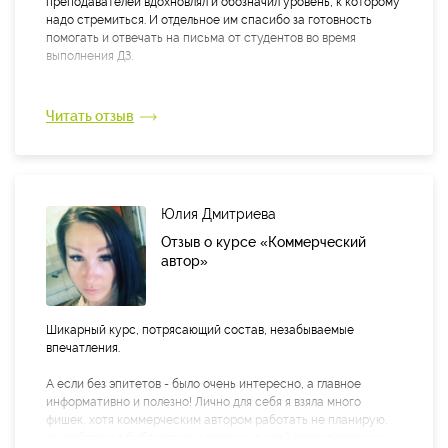
преподавателей вдохновлял и обозначил уровень, к которому
надо стремиться. И отдельное им спасибо за готовность
помогать и отвечать на письма от студентов во время
выполнения ДЗ.
Читать отзыв
Юлия Дмитриева
Отзыв о курсе «Коммерческий
автор»
Шикарный курс, потрясающий состав, незабываемые
впечатления.
А если без эпитетов - было очень интересно, а главное
информативно и полезно! Лично для себя я взяла много
фишек, хотя коммерческим автором работать не планирую,
т.к. работаю в библиотеке и реализую свой проект (времени