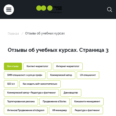
Отзывы об учебных курсах
Главная
Отзывы об учебных курсах. Страница 3
Все отзывы
Контент-маркетолог
Интернет-маркетолог
SMM-специалист с нуля до профи
Коммерческий автор
UX-специалист
SEO 2.0
Как создать сайт самостоятельно
Коммерческий автор + Редактура и фактчекинг
Дзеноводство
Таргетированная реклама
Продвижение в Stories
Комьюнити-менеджмент
Интенсив Продвижение в Instagram
HR-менеджер
Редактура и фактчекинг