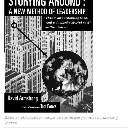
Даже в небоскребах найдется время для уютных посиделок у
костра