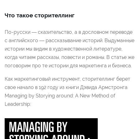
Что такое сторителлинг
По-русски — сказительство, а в дословном переводе
с английского — рассказывание историй. Выдуманные
истории мы видим в художественной литературе,
когда читаем рассказы, повести и романы. В статье же
поговорим про те истории для маркетинга и бизнеса.
Как маркетинговый инструмент, сторителлинг берет
свое начало в 192 году из книги Дэвида Армстронга
Managing by Storying around: A New Method of
Leadership: