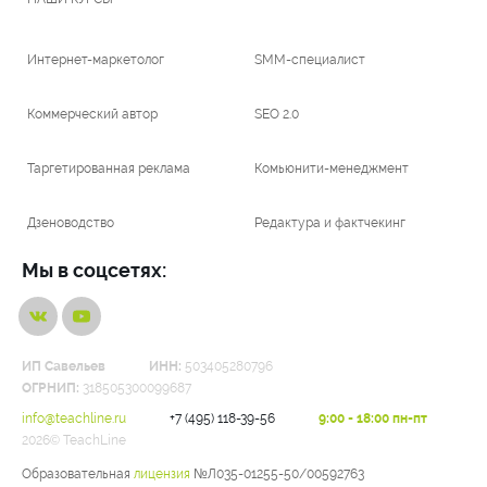
Интернет-маркетолог
SMM-специалист
Коммерческий автор
SEO 2.0
Таргетированная реклама
Комьюнити-менеджмент
Дзеноводство
Редактура и фактчекинг
Мы в соцсетях:
ИП Савельев
ИНН:
503405280796
ОГРНИП:
318505300099687
info@teachline.ru
+7 (495) 118-39-56
9:00 - 18:00 пн-пт
2026© TeachLine
Образовательная
лицензия
№Л035-01255-50/00592763