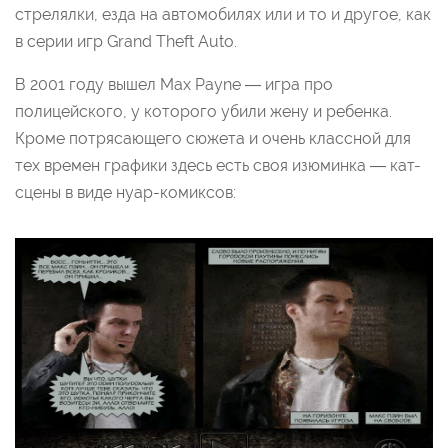
стрелялки, езда на автомобилях или и то и другое, как
в серии игр Grand Theft Auto.
В 2001 году вышел Max Payne — игра про
полицейского, у которого убили жену и ребенка.
Кроме потрясающего сюжета и очень классной для
тех времен графики здесь есть своя изюминка — кат-
сцены в виде нуар-комиксов: