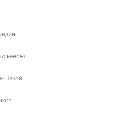
андинг:
то внесёт
м. Такой
иков,