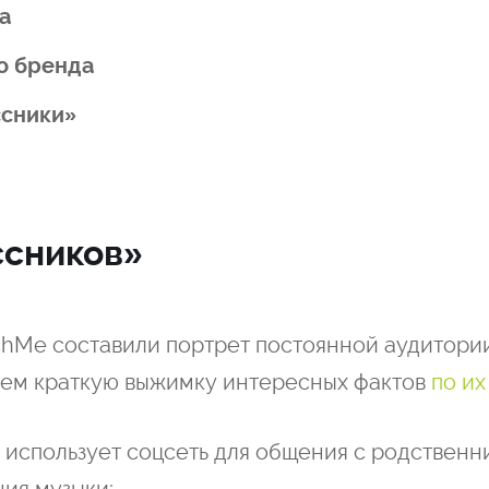
а
о бренда
ссники»
ссников»
chMe составили портрет постоянной аудитори
елаем краткую выжимку интересных фактов
по и
 использует соцсеть для общения с родственн