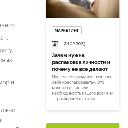
него;
МАРКЕТИНГ
ан;
28.02.2023
онту,
Зачем нужна
есных
распаковка личности и
почему ее все делают
Последнее время все начинают
мор и
себя «распаковывать». Это
модное веяние или
необходимость нашего времени
— разбираем в статье.
 можно
я