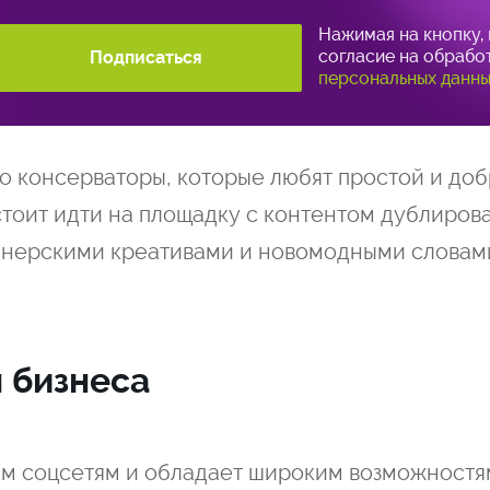
Нажимая на кнопку, 
согласие на обрабо
Подписаться
персональных данн
о консерваторы, которые любят простой и до
стоит идти на площадку с контентом дублиров
йнерскими креативами и новомодными словам
 бизнеса
им соцсетям и обладает широким возможностя