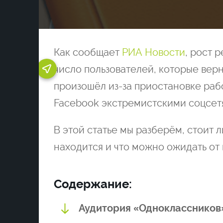
Как сообщает
РИА Новости
, рост 
число пользователей, которые вер
сти
произошёл из-за приостановке раб
Facebook экстремистскими соцсет
В этой статье мы разберём, стоит 
»
находится и что можно ожидать от
 для
 для
Содержание:
т
Аудитория «Одноклассников