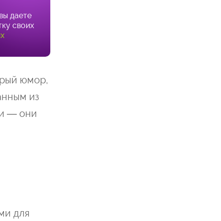
вы даете
тку своих
ых
брый юмор,
анным из
и — они
ми для