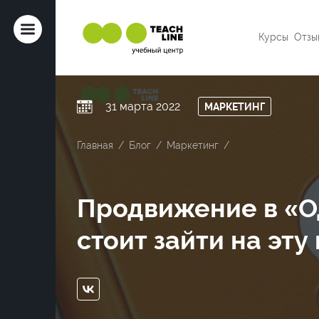
ет
Курсы
Отзы
31 марта 2022
МАРКЕТИНГ
Главная
Блог
Маркетинг
нтр
Продвижение в «О
стоит зайти на эт