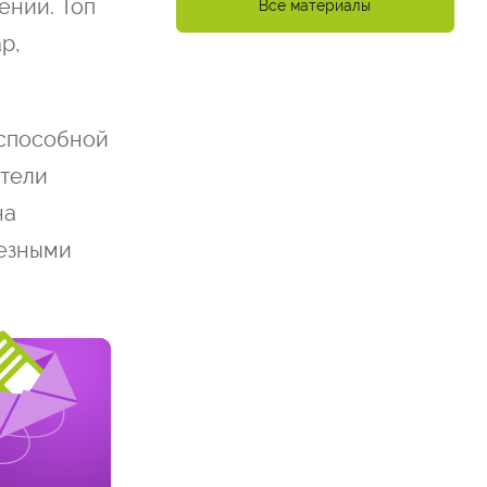
ении. Топ
Все материалы
р,
еспособной
атели
на
лезными