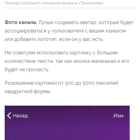
Пример хорошего описания канала в «Телеграме»
Фото канала.
Лучше создавать аватар, который будет
ассоциироваться у пользователя с вашим каналом
или добавить логотип, если он у вас есть.
Не советуем использовать картинку с большим
количеством текста, так как иконка маленькая и его
будет не прочесть.
Разрешение картинки от 500 до 5000 пикселей
квадратной формы.