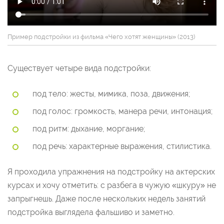
Пример подстройки из фильма «Чего хотят женщины» (2013)
Существует четыре вида подстройки:
под тело: жесты, мимика, поза, движения;
под голос: громкость, манера речи, интонация;
под ритм: дыхание, моргание;
под речь: характерные выражения, стилистика.
Я проходила упражнения на подстройку на актерских
курсах и хочу отметить: с разбега в чужую «шкуру» не
запрыгнешь. Даже после нескольких недель занятий
подстройка выглядела фальшиво и заметно.