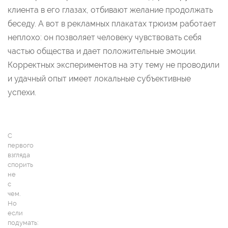
клиента в его глазах, отбивают желание продолжать
беседу. А вот в рекламных плакатах трюизм работает
неплохо: он позволяет человеку чувствовать себя
частью общества и дает положительные эмоции.
Корректных экспериментов на эту тему не проводили
и удачный опыт имеет локальные субъективные
успехи.
С
первого
взгляда
спорить
не
с
чем.
Но
если
подумать: