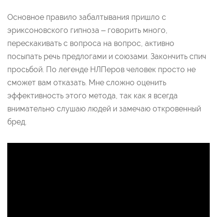
Основное правило забалтывания пришло с
эриксоновского гипноза – говорить много,
перескакивать с вопроса на вопрос, активно
посыпать речь предлогами и союзами. Закончить спич
просьбой. По легенде НЛПеров человек просто не
сможет вам отказать. Мне сложно оценить
эффективность этого метода, так как я всегда
внимательно слушаю людей и замечаю откровенный
бред.