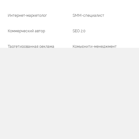
Интернет-маркетолог
SMM-специалист
Коммерческий автор
SEO 2.0
Таргетированная реклама
Комьюнити-менеджмент
Дзеноводство
Редактура и фактчекинг
Мы в соцсетях:
ИП Савельев
ИНН:
503405280796
ОГРНИП:
318505300099687
info@teachline.ru
+7 (495) 118-39-56
9:00 - 18:00 пн-пт
2026© TeachLine
Образовательная
лицензия
№Л035-01255-50/00592763