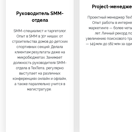
Project-менедж
Руководитель SMM-
Проектный менеджер TexT
отдела
Опыт работы в интерне
маркетинге — более чет
SMM-специалист и таргетолог.
лет. Личный рекорд п
Опыт в SMM в 30+ нишах: от
увеличению поискового тр
строительства домов до детских
— 149 млн до 182 млн за оди
спортивных секций. Делала
клиентам результаты даже на
микробюджетах. Занимает
должность руководителя SMM-
отдела в TexTerra, регулярно
выступает на различных
конференциях онлайн и офлайн,
а также параллельно учится в
магистратуре.